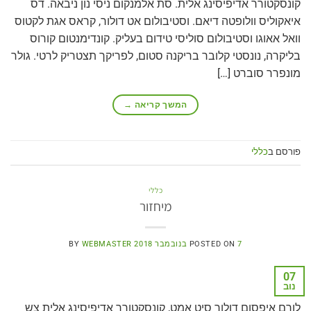
קונסקטורר אדיפיסינג אלית. סת אלמנקום ניסי נון ניבאה. דס
איאקוליס וולופטה דיאם. וסטיבולום אט דולור, קראס אגת לקטוס
וואל אאוגו וסטיבולום סוליסי טידום בעליק. קונדימנטום קורוס
בליקרה, נונסטי קלובר בריקנה סטום, לפריקך תצטריק לרטי. גולר
מונפרר סוברט […]
המשך קריאה
→
פורסם ב
כללי
כללי
מיחזור
7 בנובמבר 2018
POSTED ON
WEBMASTER
BY
07
נוב
לורם איפסום דולור סיט אמט, קונסקטורר אדיפיסינג אלית צש