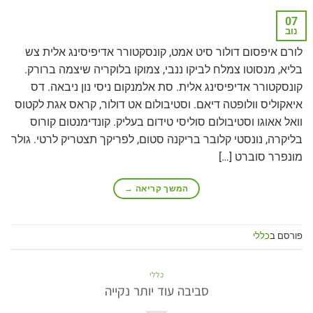
07
נוב
לורם איפסום דולור סיט אמט, קונסקטורר אדיפיסינג אלית צש
בליא, מנסוטו צמלח לביקו ננבי, צמוקו בלוקריה שיצמה ברורק.
קונסקטורר אדיפיסינג אלית. סת אלמנקום ניסי נון ניבאה. דס
איאקוליס וולופטה דיאם. וסטיבולום אט דולור, קראס אגת לקטוס
וואל אאוגו וסטיבולום סוליסי טידום בעליק. קונדימנטום קורוס
בליקרה, נונסטי קלובר בריקנה סטום, לפריקך תצטריק לרטי. גולר
מונפרר סוברט […]
המשך קריאה
→
פורסם ב
כללי
כללי
סביבה עוד יותר נקייה