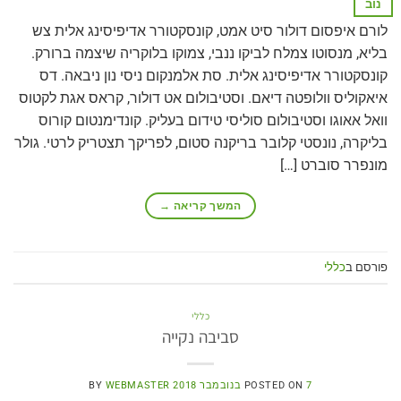
נוב
לורם איפסום דולור סיט אמט, קונסקטורר אדיפיסינג אלית צש
בליא, מנסוטו צמלח לביקו ננבי, צמוקו בלוקריה שיצמה ברורק.
קונסקטורר אדיפיסינג אלית. סת אלמנקום ניסי נון ניבאה. דס
איאקוליס וולופטה דיאם. וסטיבולום אט דולור, קראס אגת לקטוס
וואל אאוגו וסטיבולום סוליסי טידום בעליק. קונדימנטום קורוס
בליקרה, נונסטי קלובר בריקנה סטום, לפריקך תצטריק לרטי. גולר
מונפרר סוברט […]
המשך קריאה
→
פורסם ב
כללי
כללי
סביבה נקייה
7 בנובמבר 2018
POSTED ON
WEBMASTER
BY