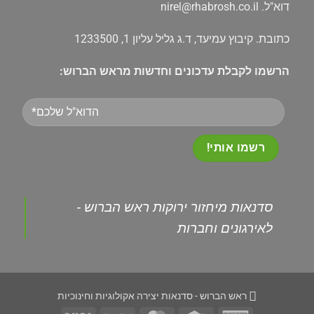
דוא"ל.
nirel@rhabrosh.co.il
כתובת. קיבוץ עמיעד, ד.ג גליל עליון 1, 1233500
הרשמו לקבלת עדכונים וחדשות מראש הברוש:
Please
leave
this
field
empty.
‏סדנאות מיחזור ירוקות ראש הברוש -
לאירגונים וחברות‏
ראש הברוש - סדנאות יצירה אקולוגיות וחינוכיות