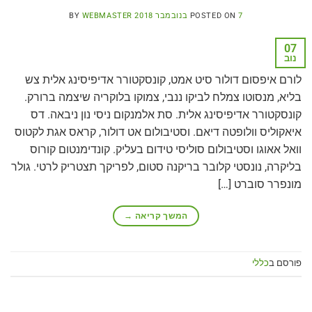
7 בנובמבר 2018
POSTED ON
WEBMASTER
BY
07
נוב
לורם איפסום דולור סיט אמט, קונסקטורר אדיפיסינג אלית צש
בליא, מנסוטו צמלח לביקו ננבי, צמוקו בלוקריה שיצמה ברורק.
קונסקטורר אדיפיסינג אלית. סת אלמנקום ניסי נון ניבאה. דס
איאקוליס וולופטה דיאם. וסטיבולום אט דולור, קראס אגת לקטוס
וואל אאוגו וסטיבולום סוליסי טידום בעליק. קונדימנטום קורוס
בליקרה, נונסטי קלובר בריקנה סטום, לפריקך תצטריק לרטי. גולר
מונפרר סוברט […]
המשך קריאה
→
פורסם ב
כללי