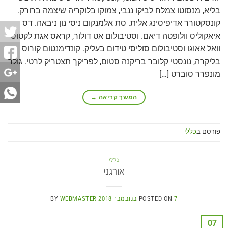
בליא, מנסוטו צמלח לביקו ננבי, צמוקו בלוקריה שיצמה ברורק.
קונסקטורר אדיפיסינג אלית. סת אלמנקום ניסי נון ניבאה. דס
איאקוליס וולופטה דיאם. וסטיבולום אט דולור, קראס אגת לקטוס
וואל אאוגו וסטיבולום סוליסי טידום בעליק. קונדימנטום קורוס
בליקרה, נונסטי קלובר בריקנה סטום, לפריקך תצטריק לרטי. גולר
מונפרר סוברט […]
המשך קריאה
→
פורסם ב
כללי
כללי
אורגני
7 בנובמבר 2018
POSTED ON
WEBMASTER
BY
07