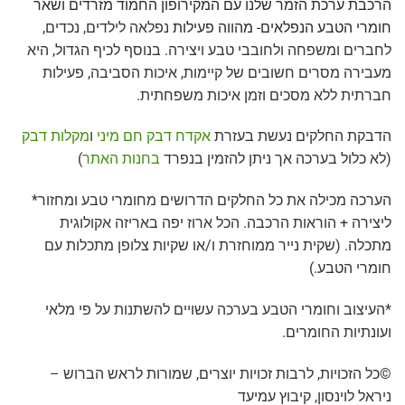
הרכבת ערכת הזמר שלנו עם המקירופון החמוד מזרדים ושאר
חומרי הטבע הנפלאים- מהווה פעילות
נפלאה לילדים, נכדים,
לחברים ומשפחה ולחובבי טבע ויצירה. בנוסף לכיף הגדול, היא
מעבירה מסרים חשובים של קיימות, איכות הסביבה, פעילות
חברתית ללא מסכים וזמן איכות משפחתית.
הדבקת החלקים נעשת בעזרת
אקדח דבק חם מיני
ו
מקלות דבק
(לא כלול בערכה אך ניתן להזמין בנפרד
בחנות האתר
)
הערכה מכילה את כל החלקים הדרושים מחומרי טבע ומחזור*
ליצירה + הוראות הרכבה. הכל ארוז יפה באריזה אקולוגית
מתכלה. (שקית נייר ממוחזרת ו/או שקיות צלופן מתכלות עם
חומרי הטבע.)
*העיצוב וחומרי הטבע בערכה עשויים להשתנות על פי מלאי
ועונתיות החומרים.
©כל הזכויות, לרבות זכויות יוצרים, שמורות לראש הברוש –
ניראל לוינסון, קיבוץ עמיעד