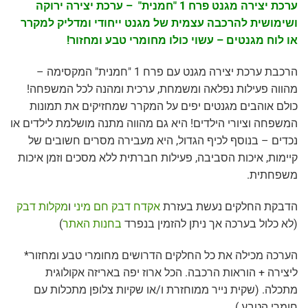
ערכת יצירה מגנט פרח 1 "חמנית" – ערכת יצירה ירוקה
ושימושית להרכבה עצמית של מגנט ייחודי ומדליק למקרר
או לוח מגנטים – עשוי כולו מחומרי טבע ומחזור!
הרכבת ערכת יצירה מגנט עם פרח 1 "חמנית" המקסימה –
מהווה פעילות נפלאה ומשמחת, ערכית ומהנה לכל המשפחה!
כולם אוהבים מגנטים יפים על המקרר שמחזיקים את תמונות
המשפחה וציורי הילדים! היא גם מהווה מתנה מושלמת לילדים או
נכדים – בנוסף לכיף הגדול, היא מעבירה מסרים חשובים של
קיימות, איכות הסביבה, פעילות חברתית ללא מסכים וזמן איכות
משפחתית.
הדבקת החלקים נעשת בעזרת
אקדח דבק חם מיני
ו
מקלות דבק
(לא כלול בערכה אך ניתן להזמין בנפרד
בחנות האתר
)
הערכה מכילה את כל החלקים הדרושים מחומרי טבע ומחזור*
ליצירה + הוראות הרכבה. הכל ארוז יפה באריזה אקולוגית
מתכלה. (שקית נייר ממוחזרת ו/או שקיות צלופן מתכלות עם
חומרי הטבע.)