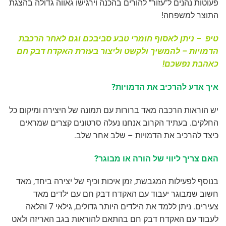
פעוטות נהנים ל"עזור" להורים בהכנה וירגישו גאווה גדולה בהצגת
התוצר למשפחה!
טיפ – ניתן לאסוף חומרי טבע סביבכם וגם לאחר הרכבת
הדמויות – להמשיך ולקשט וליצור בעזרת האקדח דבק חם
כאהבת נפשכם!
איך אדע להרכיב את הדמויות?
יש הוראות הרכבה מאד ברורות עם תמונה של היצירה ומיקום כל
החלקים. בעתיד הקרוב אנחנו נעלה סרטונים קצרים שמראים
כיצד להרכיב את הדמויות – שלב אחר שלב.
האם צריך ליווי של הורה או מבוגר?
בנוסף לפעילות המגבשת, זמן איכות וכיף של יצירה ביחד, מאד
חשוב שמבוגר יעבוד עם האקדח דבק חם עם ילדים מאד
צעירים. ניתן ללמד את הילדים היותר גדולים, גילאי 7 והלאה
לעבוד עם האקדח דבק חם בהתאם להוראות בגב האריזה ולאט