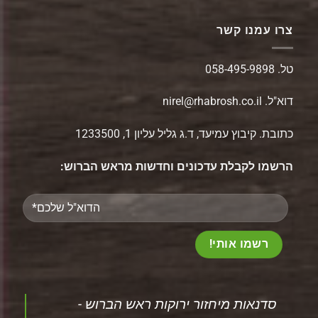
צרו עמנו קשר
טל.
058-495-9898
דוא"ל.
nirel@rhabrosh.co.il
כתובת. קיבוץ עמיעד, ד.ג גליל עליון 1, 1233500
הרשמו לקבלת עדכונים וחדשות מראש הברוש:
Please
leave
this
field
empty.
‏סדנאות מיחזור ירוקות ראש הברוש -