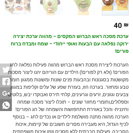
40
₪
ערכת מסכה ראש הברוש המקסים – מהווה ערכת יצירה
ירוקה נפלאה עם הבעות ואופי ייחודי – שמח ומבדח ברוח
פורים!
הערכות ליצירת מסכת ראש הברוש מהווה פעילות נפלאה לחג
הפורים! (ולא רק לפורים!) הילדים עם הוריהם יהנו ליצור מסכות
מקושטות בסגנונות ובהבעות פנים שונות ומשונות ממגוון חומרי
טבע ומחזור. בערכה הזו, בעזרת שפע של עלים וקליפות במגוון
צבעים וגוונים, זרעים וגרעינים, קלחי תירס ואבוקדו יבש, בלוטים
וספלולים,וחומרי מחזור שונים – תוכלו ליצור מסכה שמחה
וחיננית- והכל באווירת התחפושות והשמחה של חג הפורים!
הערכה מהווה מתנה מושלמת לילדים או נכדים לחג – בנוסף
לכיף הגדול, היא מעבירה מסרים חשובים של קיימות, איכות
הסביבה, פעילות חברתית ללא מסכים וזמן איכות משפחתית.