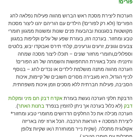
פורים!
הערכות ליצירת מסכת ראש הברוש מהווה פעילות נפלאה לחג
הפורים! (ולא רק לפורים!) הילדים עם הוריהם יהנו ליצור מסכות
מקושטות בסגנונות ובהבעות פנים שונות ומשונות ממגוון חומרי
טבע ומחזור. בערכה הזו, בעזרת שפע של עלים וקליפות במגוון
צבעים וגוונים, זרעים וגרעינים, קלחי תירס ואבוקדו יבש, בלוטים
וספלולים,וחומרי מחזור שונים – תוכלו ליצור מסכה שמחה
וחיננית- והכל באווירת התחפושות והשמחה של חג הפורים!
הערכה מהווה מתנה מושלמת לילדים או נכדים לחג – בנוסף
לכיף הגדול, היא מעבירה מסרים חשובים של קיימות, איכות
הסביבה, פעילות חברתית ללא מסכים וזמן איכות משפחתית.
הדבקת חלקי הערכה נעשת בעזרת
אקדח דבק חם מיני
ו
מקלות
דבק
(לא כלול בערכה אך ניתן להזמין בנפרד
בחנות האתר
).
הערכה מכילה את כל החלקים הדרושים מחומרי טבע ומחזור*
ליצירת המסכה + הוראות הרכבה. הכל ארוז יפה באריזה
אקולוגית מתכלה. (שקית נייר ממוחזרת ו/או שקיות צלופן
מתכלות עם חומרי הטבע.)