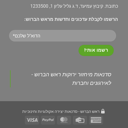
כתובת. קיבוץ עמיעד, ד.ג גליל עליון 1, 1233500
הרשמו לקבלת עדכונים וחדשות מראש הברוש:
Please
leave
this
field
empty.
‏סדנאות מיחזור ירוקות ראש הברוש -
לאירגונים וחברות‏
ראש הברוש - סדנאות יצירה אקולוגיות וחינוכיות