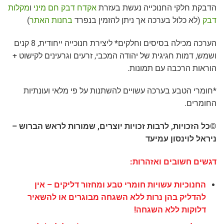
הדבקת חלקי החנוכייה נעשת בעזרת
אקדח דבק חם מיני
ו
מקלות
דבק
(לא כלול בערכה אך ניתן להזמין בנפרד
בחנות האתר
)
הערכה מכילה בסיסים וחלקים* ליצירת חנוכייה ייחודית, 8 קנים
ושמש, דמות חגיגית של יהודה המכבי, זרעים וגרעינים לקישוט +
הוראות הרכבה עם תמונות.
*חומרי הטבע בערכה עשויים להשתנות על פי מלאי ועונתיות
החומרים.
©כל הזכויות, לרבות זכויות יוצרים, שמורות לראש הברוש –
ניראל לוינסון עמיעד
דגשים חשובים ואזהרות:
החנוכיות עשויות חומרי טבע ומחזור דליקים – אין
להדליק בהן נרות ללא השגחה מבוגרים או להשאיר
דלוקות ללא השגחה!