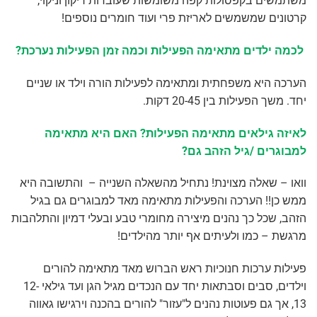
משתמשים בקפסולות קפה משומשות שעוברות ריקון וניקוי,
קרטונים שמשמשים לאריזת פרי ועוד חומרים נוספים!
לכמה ילדים מתאימה הפעילות וכמה זמן הפעילות נערכת?
הערכה היא משפחתית ומתאימה לפעילות הורה וילד או שניים
יחד. משך הפעילות בין 20-45 דקות.
לאיזה גילאים מתאימה הפעילות? האם היא מתאימה
למבוגרים /גיל הזהב גם?
וואו – שאלה מצוינת! נתחיל מהשאלה השנייה – והתשובה היא
ממש כן!! הערכה והפעילות מתאימה מאד למבוגרים גם בגיל
הזהב, שכל כך נהנים מיצירה מחומרי טבע ובעלי דמיון והתלהבות
מרגשת – כמו ולעיתים אף יותר מהילדים!
פעילות ערכות חנוכיות ראש הברוש מאד מתאימה להורים
וילדים, סבים וסבתאות יחד עם הנכדים מגיל הגן ועד גילאי 12-
13, אך גם פעוטות נהנים ל"עזור" להורים בהכנה וירגישו גאווה