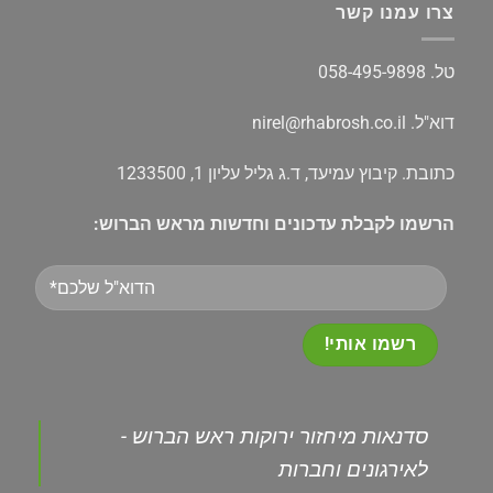
צרו עמנו קשר
טל.
058-495-9898
דוא"ל.
nirel@rhabrosh.co.il
כתובת. קיבוץ עמיעד, ד.ג גליל עליון 1, 1233500
הרשמו לקבלת עדכונים וחדשות מראש הברוש:
Please
leave
this
field
empty.
‏סדנאות מיחזור ירוקות ראש הברוש -
לאירגונים וחברות‏